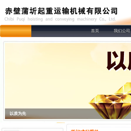
首页
我们公司
以质为先