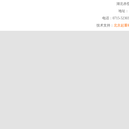
湖北赤
地址：
电话：0715-5230
技术支持：
北京起重