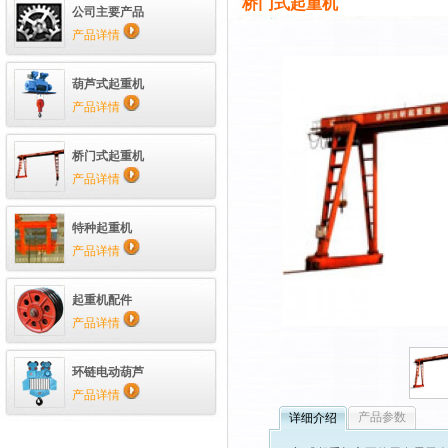
桥门式起重机
公司主要产品
产品详情
葫芦式起重机
产品详情
桥门式起重机
产品详情
特种起重机
产品详情
起重机配件
产品详情
环链电动葫芦
产品详情
产品参数
详细介绍